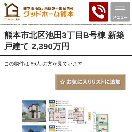
熊本市北区池田3丁目B号棟 新築
戸建て 2,390万円
この物件は 85人 の方が見ています