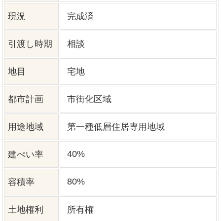
上水道
公共
下水道
公共
ガス
プロパン個別
駐車場台数
2台
取引態様
仲介
更新日
2026年07月30日
1号棟：202.95㎡(土地)、114.82㎡
(建物)、2598万円
備考
98万円
団地内道路：6ｍ
長期優良住宅
【次回更新日】2026年08月30日
周辺地図を確認する