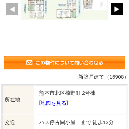
新築戸建て（16908）
熊本市北区楠野町 2号棟
所在地
[
]
地図を見る
交通
バス停古閑小屋 まで 徒歩13分
接道状況
東側 公道5m
小学校区
川上 ( 1400m )
中学校区
北部 ( 1800m )
私道負担
価格
2,598万円
敷地面積
192.41㎡（58.20坪）