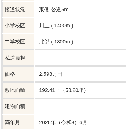
建物面積
築年月
2026年（令和8）6月
現況
完成済
引渡し時期
相談
地目
宅地
都市計画
市街化区域
用途地域
第一種低層住居専用地域
40%
建ぺい率
80%
容積率
土地権利
所有権
4LDK
間取り
建築構造
木造 在来軸組工法