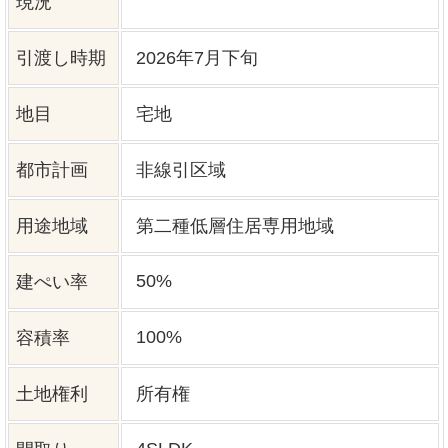
上水道
公共
下水道
ガス
プロパン個別
駐車場台数
5台
取引態様
仲介
更新日
2026年07月23日
フラット35S適合証明書あり
備考
網戸・照明器具・カーテンレール・
CATV等は別途注文となります。
【次回更新日】2026年08月23日
周辺地図を確認する