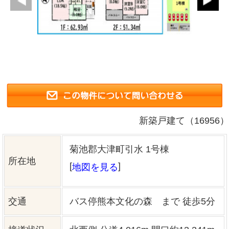
新築戸建て（16956）
菊池郡大津町引水 1号棟
所在地
[
]
地図を見る
交通
バス停熊本文化の森 まで 徒歩5分
接道状況
北西側 公道4.016m 間口約13.341m
小学校区
大津 ( 1200m )
中学校区
大津 ( 1800m )
私道負担
なし
価格
3,198万円
敷地面積
195.44㎡（59.12坪）
建物面積