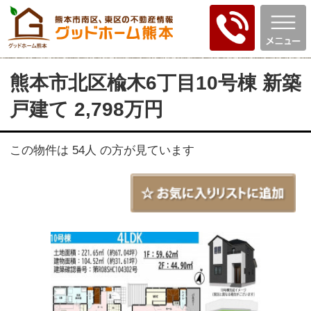
熊本市北区楡木6丁目10号棟 新築
戸建て 2,798万円
この物件は 54人 の方が見ています