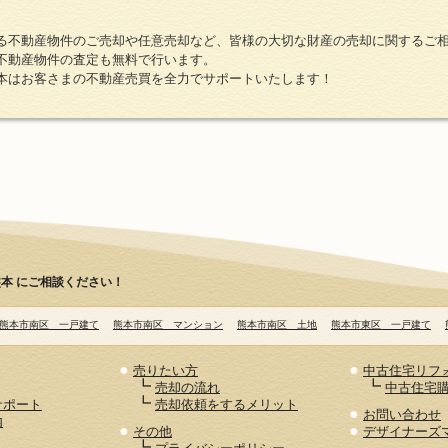
る不動産物件のご売却や任意売却など、皆様の大切な財産の売却に関するご
不動産物件の査定も無料で行います。
本はお客さまの不動産売買を全力でサポートいたします！
本 にご相談ください！
熊本市南区 一戸建て
熊本市南区 マンション
熊本市南区 土地
熊本市東区 一戸建て
●
●
売りたい方
中古住宅リフ
┗
┗
売却の流れ
中古住宅
┗
サポート
売却依頼をするメリット
●
お問い合わせ
内
●
●
その他
デザイナーズ
┗