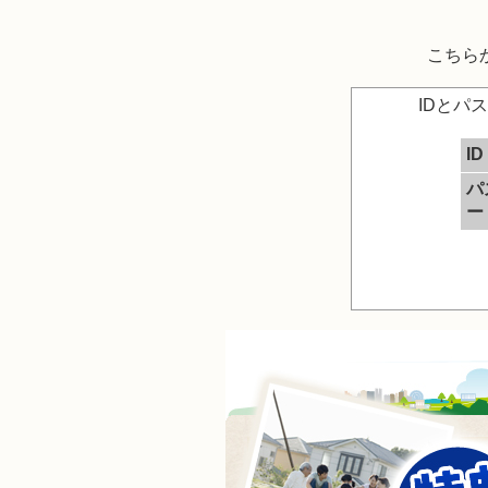
こちら
IDとパ
ID
パ
ー