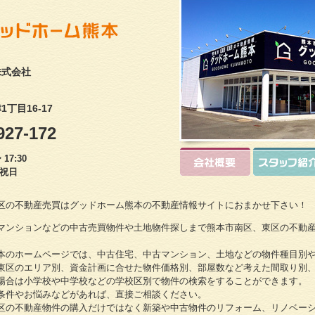
株式会社
丁目16-17
927-172
17:30
・祝日
区の不動産売買はグッドホーム熊本の不動産情報サイトにおまかせ下さい！
マンションなどの中古売買物件や土地物件探しまで熊本市南区、東区の不動
本のホームページでは、中古住宅、中古マンション、土地などの物件種目別
東区のエリア別、資金計画に合せた物件価格別、部屋数など考えた間取り別
場合は小学校や中学校などの学校区別で物件の検索をすることができます。
条件やお悩みなどがあれば、直接ご相談ください。
区の不動産物件の購入だけではなく新築や中古物件のリフォーム、リノベー