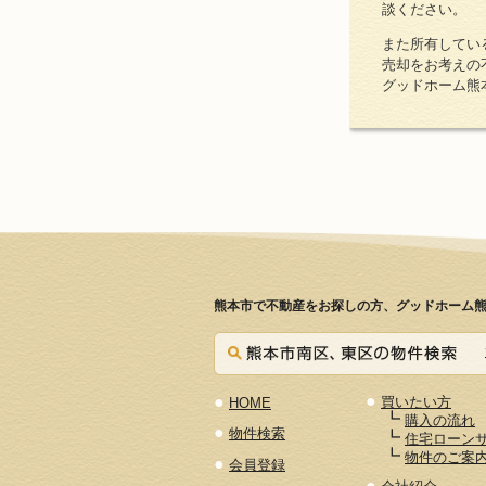
談ください。
また所有してい
売却をお考えの
グッドホーム熊
熊本市で不動産をお探しの方、グッドホーム熊
●
●
買いたい方
HOME
┗
購入の流れ
●
物件検索
┗
住宅ローン
┗
物件のご案
●
会員登録
●