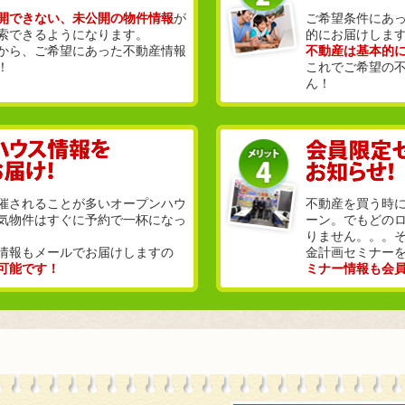
開できない、未公開の物件情報
が
ご希望条件にあ
索できるようになります。
的にお届けしま
から、ご希望にあった不動産情報
不動産は基本的
！
これでご希望の
ん！
催されることが多いオープンハウ
不動産を買う時
気物件はすぐに予約で一杯になっ
ーン。でもどの
りません。。。
情報もメールでお届けしますの
金計画セミナー
可能です！
ミナー情報も会