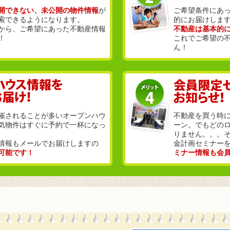
開できない、未公開の物件情報
が
ご希望条件にあ
索できるようになります。
的にお届けしま
から、ご希望にあった不動産情報
不動産は基本的
！
これでご希望の
ん！
催されることが多いオープンハウ
不動産を買う時
気物件はすぐに予約で一杯になっ
ーン。でもどの
りません。。。
情報もメールでお届けしますの
金計画セミナー
可能です！
ミナー情報も会