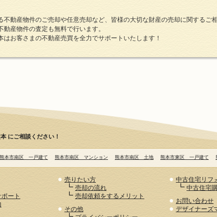
る不動産物件のご売却や任意売却など、皆様の大切な財産の売却に関するご
不動産物件の査定も無料で行います。
本はお客さまの不動産売買を全力でサポートいたします！
本 にご相談ください！
熊本市南区 一戸建て
熊本市南区 マンション
熊本市南区 土地
熊本市東区 一戸建て
●
●
売りたい方
中古住宅リフ
┗
┗
売却の流れ
中古住宅
┗
サポート
売却依頼をするメリット
●
お問い合わせ
内
●
●
その他
デザイナーズ
┗