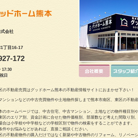
株式会社
丁目16-17
927-172
17:30
・祝日
区の不動産売買はグッドホーム熊本の不動産情報サイトにおまかせ下さい！
マンションなどの中古売買物件や土地物件探しまで熊本市南区、東区の不動
本のホームページでは、中古住宅、中古マンション、土地などの物件種目別
東区のエリア別、資金計画に合せた物件価格別、部屋数など考えた間取り別
場合は小学校や中学校などの学校区別で物件の検索をすることができます。
条件やお悩みなどがあれば、直接ご相談ください。
区の不動産物件の購入だけではなく新築や中古物件のリフォーム、リノベー