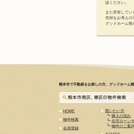
談ください。
また所有してい
売却をお考えの
グッドホーム熊
熊本市で不動産をお探しの方、グッドホーム熊
●
●
買いたい方
HOME
┗
購入の流れ
●
物件検索
┗
住宅ローン
┗
物件のご案
●
会員登録
●