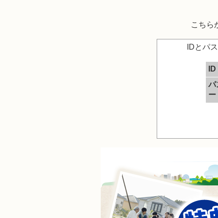
こちら
IDとパ
ID
パ
ー