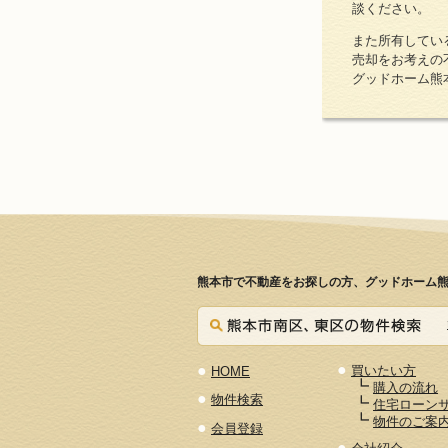
談ください。
また所有してい
売却をお考えの
グッドホーム熊
熊本市で不動産をお探しの方、グッドホーム熊
●
●
買いたい方
HOME
┗
購入の流れ
●
物件検索
┗
住宅ローン
┗
物件のご案
●
会員登録
●