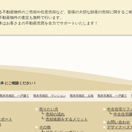
る不動産物件のご売却や任意売却など、皆様の大切な財産の売却に関するご
不動産物件の査定も無料で行います。
本はお客さまの不動産売買を全力でサポートいたします！
本 にご相談ください！
熊本市南区 一戸建て
熊本市南区 マンション
熊本市南区 土地
熊本市東区 一戸建て
●
●
売りたい方
中古住宅リフ
┗
┗
売却の流れ
中古住宅
┗
サポート
売却依頼をするメリット
●
お問い合わせ
内
●
●
その他
デザイナーズ
┗