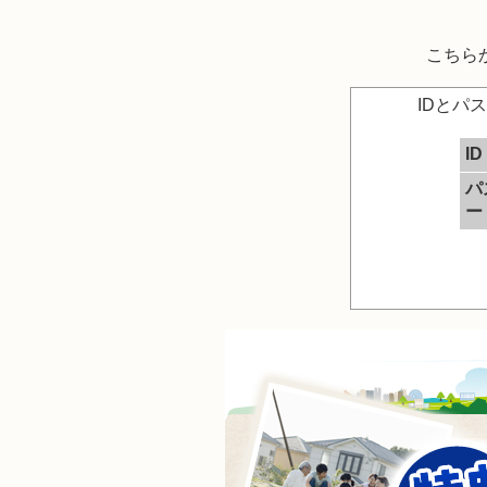
こちら
IDとパ
ID
パ
ー