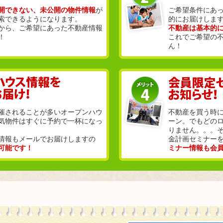
開できない、未公開の物件情報
が
ご希望条件にあ
索できるようになります。
的にお届けしま
から、ご希望にあった不動産情報
不動産は基本的
！
これでご希望の
ん！
催されることが多いオープンハウ
不動産を買う時
気物件はすぐに予約で一杯になっ
ーン。でもどの
りません。。。
情報もメールでお届けしますの
金計画セミナー
可能です！
ミナー情報も会