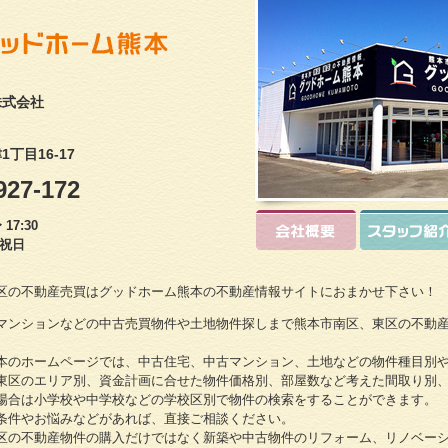
株式会社
丁目16-17
927-172
17:30
・祝日
区の不動産売買はグッドホーム熊本の不動産情報サイトにおまかせ下さい！
マンションなどの中古売買物件や土地物件探しまで熊本市南区、東区の不動
本のホームページでは、中古住宅、中古マンション、土地などの物件種目別
東区のエリア別、資金計画に合せた物件価格別、部屋数など考えた間取り別
場合は小学校や中学校などの学校区別で物件の検索をすることができます。
条件やお悩みなどがあれば、直接ご相談ください。
区の不動産物件の購入だけではなく新築や中古物件のリフォーム、リノベー