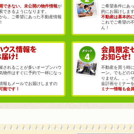
開できない、未公開の物件情報
が
ご希望条件にあ
索できるようになります。
的にお届けしま
から、ご希望にあった不動産情報
不動産は基本的
！
これでご希望の
ん！
催されることが多いオープンハウ
不動産を買う時
気物件はすぐに予約で一杯になっ
ーン。でもどの
りません。。。
情報もメールでお届けしますの
金計画セミナー
可能です！
ミナー情報も会