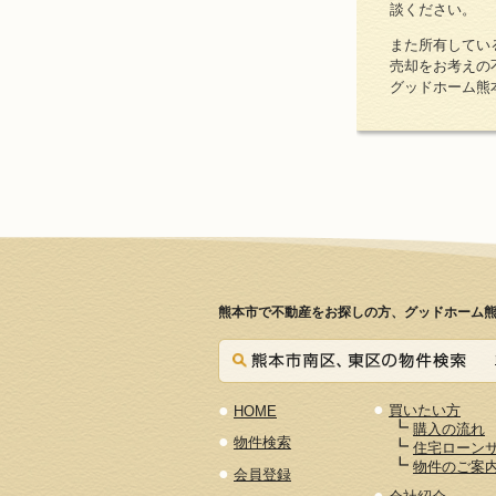
談ください。
また所有してい
売却をお考えの
グッドホーム熊
熊本市で不動産をお探しの方、グッドホーム熊
●
●
買いたい方
HOME
┗
購入の流れ
●
物件検索
┗
住宅ローン
┗
物件のご案
●
会員登録
●