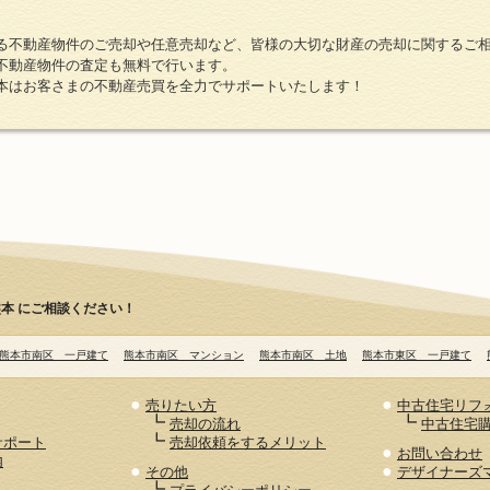
る不動産物件のご売却や任意売却など、皆様の大切な財産の売却に関するご
不動産物件の査定も無料で行います。
本はお客さまの不動産売買を全力でサポートいたします！
本 にご相談ください！
熊本市南区 一戸建て
熊本市南区 マンション
熊本市南区 土地
熊本市東区 一戸建て
●
●
売りたい方
中古住宅リフ
┗
┗
売却の流れ
中古住宅
┗
サポート
売却依頼をするメリット
●
お問い合わせ
内
●
●
その他
デザイナーズ
┗