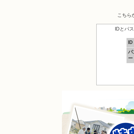
こちら
IDとパ
ID
パ
ー