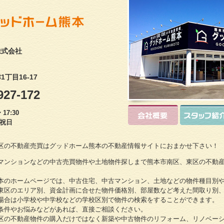
株式会社
丁目16-17
927-172
17:30
・祝日
区の不動産売買はグッドホーム熊本の不動産情報サイトにおまかせ下さい！
マンションなどの中古売買物件や土地物件探しまで熊本市南区、東区の不動
本のホームページでは、中古住宅、中古マンション、土地などの物件種目別
東区のエリア別、資金計画に合せた物件価格別、部屋数など考えた間取り別
場合は小学校や中学校などの学校区別で物件の検索をすることができます。
条件やお悩みなどがあれば、直接ご相談ください。
区の不動産物件の購入だけではなく新築や中古物件のリフォーム、リノベー