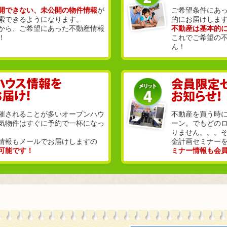
開できない、未公開の物件情報
が
ご希望条件にあ
索できるようになります。
的にお届けしま
から、ご希望にあった不動産情報
不動産は基本的
！
これでご希望の
ん！
催されることが多いオープンハウ
不動産を買う時
気物件はすぐに予約で一杯になっ
ーン。でもどの
りません。。。
情報もメールでお届けしますの
金計画セミナー
可能です！
ミナー情報も会