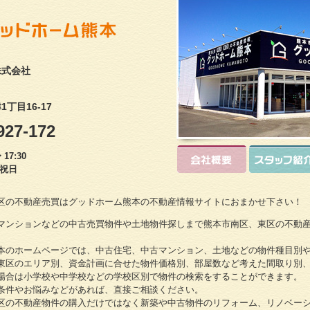
株式会社
丁目16-17
927-172
17:30
・祝日
区の不動産売買はグッドホーム熊本の不動産情報サイトにおまかせ下さい！
マンションなどの中古売買物件や土地物件探しまで熊本市南区、東区の不動
本のホームページでは、中古住宅、中古マンション、土地などの物件種目別
東区のエリア別、資金計画に合せた物件価格別、部屋数など考えた間取り別
場合は小学校や中学校などの学校区別で物件の検索をすることができます。
条件やお悩みなどがあれば、直接ご相談ください。
区の不動産物件の購入だけではなく新築や中古物件のリフォーム、リノベー