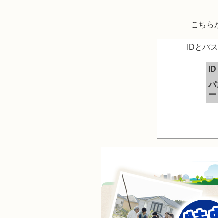
こちら
IDとパ
ID
パ
ー