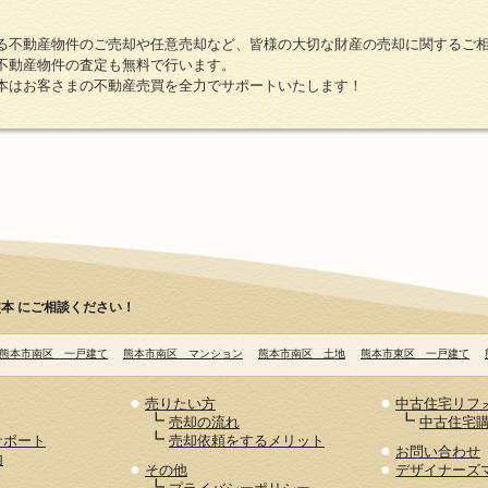
る不動産物件のご売却や任意売却など、皆様の大切な財産の売却に関するご
不動産物件の査定も無料で行います。
本はお客さまの不動産売買を全力でサポートいたします！
本 にご相談ください！
熊本市南区 一戸建て
熊本市南区 マンション
熊本市南区 土地
熊本市東区 一戸建て
●
●
売りたい方
中古住宅リフ
┗
┗
売却の流れ
中古住宅
┗
サポート
売却依頼をするメリット
●
お問い合わせ
内
●
●
その他
デザイナーズ
┗