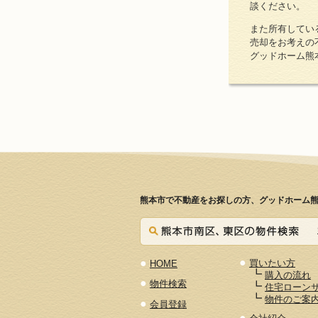
談ください。
また所有してい
売却をお考えの
グッドホーム熊
熊本市で不動産をお探しの方、グッドホーム熊
●
●
買いたい方
HOME
┗
購入の流れ
●
物件検索
┗
住宅ローン
┗
物件のご案
●
会員登録
●