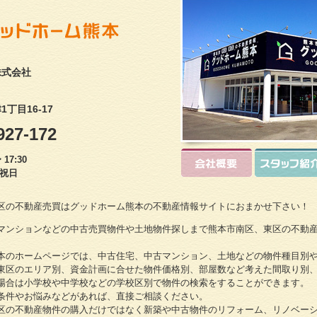
株式会社
丁目16-17
927-172
17:30
・祝日
区の不動産売買はグッドホーム熊本の不動産情報サイトにおまかせ下さい！
マンションなどの中古売買物件や土地物件探しまで熊本市南区、東区の不動
本のホームページでは、中古住宅、中古マンション、土地などの物件種目別
東区のエリア別、資金計画に合せた物件価格別、部屋数など考えた間取り別
場合は小学校や中学校などの学校区別で物件の検索をすることができます。
条件やお悩みなどがあれば、直接ご相談ください。
区の不動産物件の購入だけではなく新築や中古物件のリフォーム、リノベー