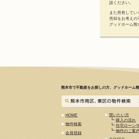
談ください。
また所有してい
売却をお考えの
グッドホーム熊
熊本市で不動産をお探しの方、グッドホーム熊
●
●
買いたい方
HOME
┗
購入の流れ
●
物件検索
┗
住宅ローン
┗
物件のご案
●
会員登録
●