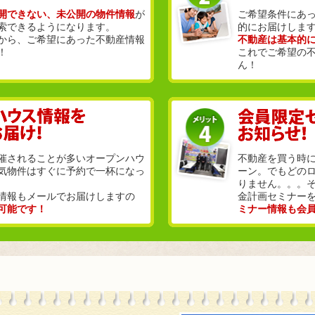
開できない、未公開の物件情報
が
ご希望条件にあ
索できるようになります。
的にお届けしま
から、ご希望にあった不動産情報
不動産は基本的
！
これでご希望の
ん！
催されることが多いオープンハウ
不動産を買う時
気物件はすぐに予約で一杯になっ
ーン。でもどの
りません。。。
情報もメールでお届けしますの
金計画セミナー
可能です！
ミナー情報も会