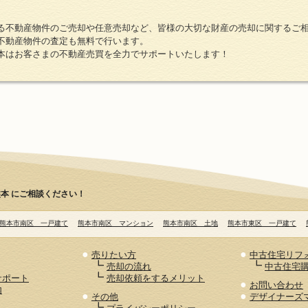
る不動産物件のご売却や任意売却など、皆様の大切な財産の売却に関するご
不動産物件の査定も無料で行います。
本はお客さまの不動産売買を全力でサポートいたします！
本 にご相談ください！
熊本市南区 一戸建て
熊本市南区 マンション
熊本市南区 土地
熊本市東区 一戸建て
●
●
売りたい方
中古住宅リフ
┗
┗
売却の流れ
中古住宅
┗
サポート
売却依頼をするメリット
●
お問い合わせ
内
●
●
その他
デザイナーズ
┗