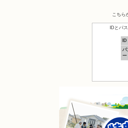
こちら
IDとパ
ID
パ
ー