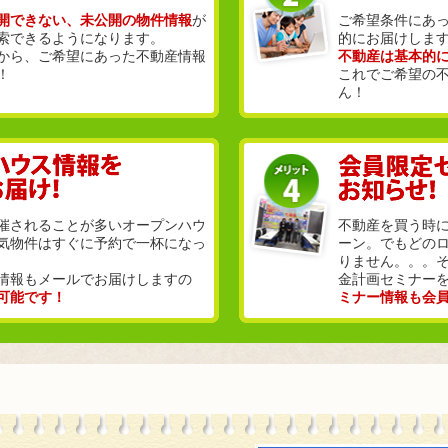
開できない、未公開の物件情報
が
ご希望条件にあ
索できるようになります。
的にお届けしま
から、ご希望にあった不動産情報
不動産は基本的
！
これでご希望の
ん！
催されることが多いオープンハウ
不動産を買う時
気物件はすぐに予約で一杯になっ
ーン。でもどの
りません。。。
情報もメールでお届けしますの
金計画セミナー
可能です！
ミナー情報も会