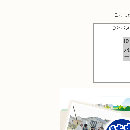
こちら
IDとパ
ID
パ
ー