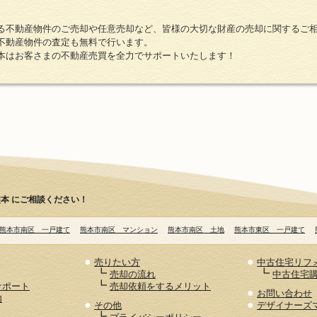
る不動産物件のご売却や任意売却など、皆様の大切な財産の売却に関するご
不動産物件の査定も無料で行います。
本はお客さまの不動産売買を全力でサポートいたします！
本 にご相談ください！
熊本市南区 一戸建て
熊本市南区 マンション
熊本市南区 土地
熊本市東区 一戸建て
●
●
売りたい方
中古住宅リフ
┗
┗
売却の流れ
中古住宅
┗
サポート
売却依頼をするメリット
●
お問い合わせ
内
●
●
その他
デザイナーズ
┗