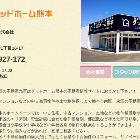
株式会社
丁目16-17
927-172
17:30
・祝日
区の不動産売買はグッドホーム熊本の不動産情報サイトにおまかせ下さい！
マンションなどの中古売買物件や土地物件探しまで熊本市南区、東区の不動
本のホームページでは、中古住宅、中古マンション、土地などの物件種目別
東区のエリア別、資金計画に合せた物件価格別、部屋数など考えた間取り別
場合は小学校や中学校などの学校区別で物件の検索をすることができます。
条件やお悩みなどがあれば、直接ご相談ください。
区の不動産物件の購入だけではなく新築や中古物件のリフォーム、リノベー