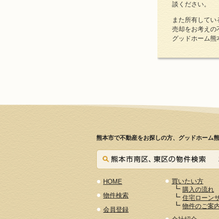
談ください。
また所有してい
売却をお考えの
グッドホーム熊
熊本市で不動産をお探しの方、グッドホーム熊
●
●
買いたい方
HOME
┗
購入の流れ
●
物件検索
┗
住宅ローン
┗
物件のご案
●
会員登録
●